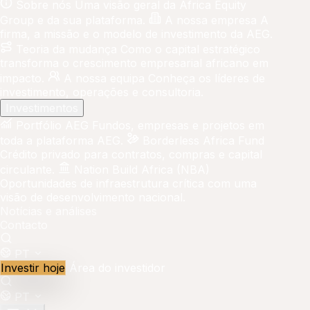
Sobre nós
Uma visão geral da Africa Equity
Group e da sua plataforma.
A nossa empresa
A
firma, a missão e o modelo de investimento da AEG.
Teoria da mudança
Como o capital estratégico
transforma o crescimento empresarial africano em
impacto.
A nossa equipa
Conheça os líderes de
investimento, operações e consultoria.
Investimentos
Portfólio AEG
Fundos, empresas e projetos em
toda a plataforma AEG.
Borderless Africa Fund
Crédito privado para contratos, compras e capital
circulante.
Nation Build Africa (NBA)
Oportunidades de infraestrutura crítica com uma
visão de desenvolvimento nacional.
Notícias e análises
Contacto
PT
Investir hoje
Área do investidor
PT