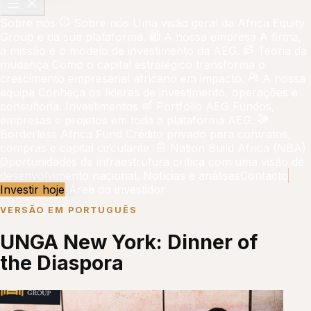
Sobre nós
Sobre nós
Uma visão geral da Africa Equity
Group e da sua plataforma.
A nossa empresa
A firma,
a missão e o modelo de investimento da AEG.
Teoria da
mudança
Como o capital estratégico transforma o
crescimento empresarial africano em impacto.
A nossa
equipa
Conheça os líderes de investimento, operações e
consultoria.
Investimentos
Portfólio AEG
Fundos,
empresas e projetos em toda a plataforma AEG.
Borderless Africa Fund
Crédito privado para contratos,
compras e capital circulante.
Nation Build Africa (NBA)
Oportunidades de infraestrutura crítica com uma visão de
desenvolvimento nacional.
Notícias e análises
Contacto
Investir hoje
Área do investidor
VERSÃO EM PORTUGUÊS
UNGA New York: Dinner of
the Diaspora