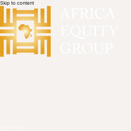
Skip to content
Sobre nós