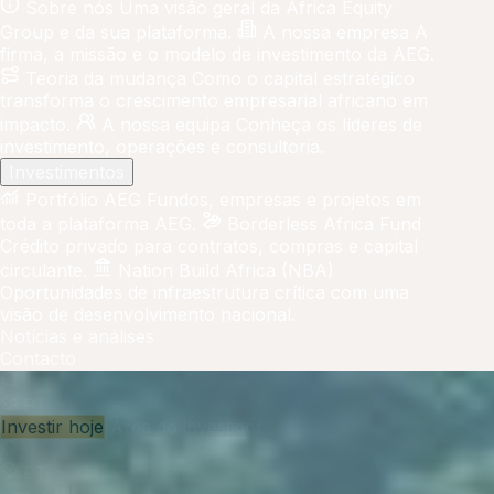
Sobre nós
Uma visão geral da Africa Equity
Group e da sua plataforma.
A nossa empresa
A
firma, a missão e o modelo de investimento da AEG.
Teoria da mudança
Como o capital estratégico
transforma o crescimento empresarial africano em
impacto.
A nossa equipa
Conheça os líderes de
investimento, operações e consultoria.
Investimentos
Portfólio AEG
Fundos, empresas e projetos em
toda a plataforma AEG.
Borderless Africa Fund
Crédito privado para contratos, compras e capital
circulante.
Nation Build Africa (NBA)
Oportunidades de infraestrutura crítica com uma
visão de desenvolvimento nacional.
Notícias e análises
Contacto
PT
Investir hoje
Área do investidor
PT