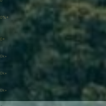
0
ODS das Nações Unidas abordados
0
%+
retorno anualizado médio em dólares para
LPs/investidores
0
+
crianças mantidas na escola
0
k+
lares com acesso a eletricidade
0
k+
pessoas que agora têm acesso a água segura
0
k+
pacientes ajudados a aceder a cuidados de saúde