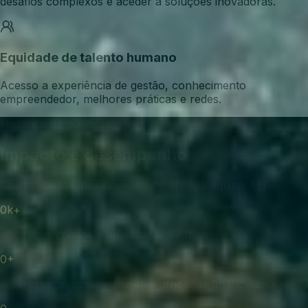
desafios complexos e aceder a soluções inovadoras.
Equidade de talento humano
Acesso a experiência de gestão, conhecimento
empreendedor, melhores práticas e redes.
Histórico do portfólio
Impacto e desempenho
Coletivamente, nos últimos sete anos, a equipa AEG:
0
k+
empregos criados e apoiados em África
0
+
empresas, pessoas e projetos africanos financiados