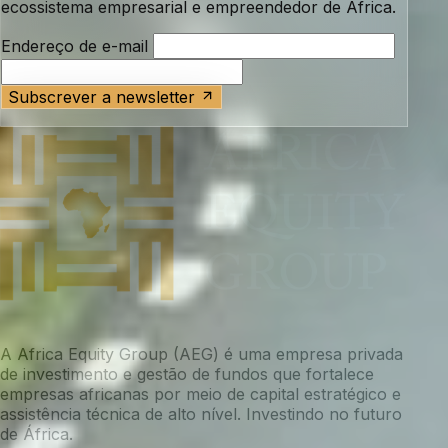
ecossistema empresarial e empreendedor de África.
Endereço de e-mail
Subscrever a newsletter
A Africa Equity Group (AEG) é uma empresa privada
de investimento e gestão de fundos que fortalece
empresas africanas por meio de capital estratégico e
assistência técnica de alto nível. Investindo no futuro
de África.