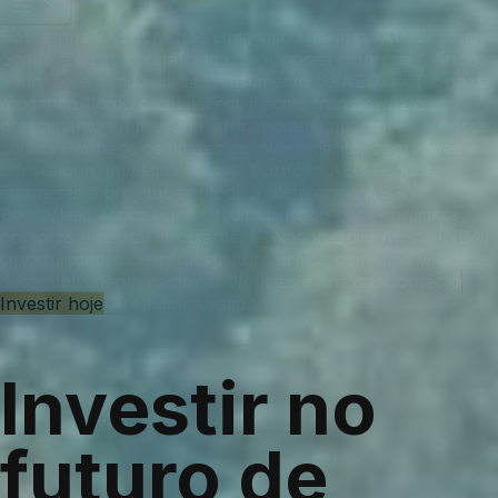
Sobre nós
Sobre nós
Uma visão geral da Africa Equity
Group e da sua plataforma.
A nossa empresa
A firma,
a missão e o modelo de investimento da AEG.
Teoria da
mudança
Como o capital estratégico transforma o
crescimento empresarial africano em impacto.
A nossa
equipa
Conheça os líderes de investimento, operações e
consultoria.
Investimentos
Portfólio AEG
Fundos,
empresas e projetos em toda a plataforma AEG.
Borderless Africa Fund
Crédito privado para contratos,
compras e capital circulante.
Nation Build Africa (NBA)
Oportunidades de infraestrutura crítica com uma visão de
desenvolvimento nacional.
Notícias e análises
Contacto
Investir hoje
Área do investidor
Investir no
futuro de