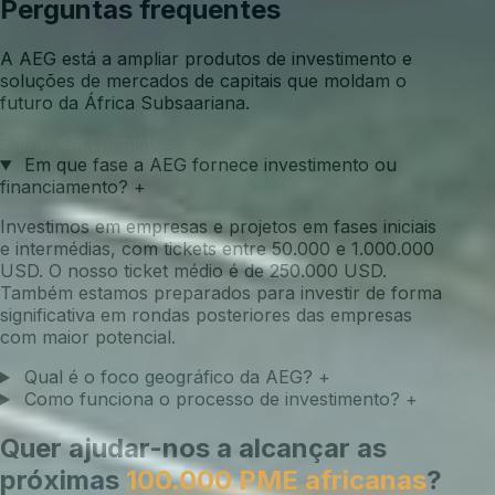
Perguntas frequentes
A AEG está a ampliar produtos de investimento e
soluções de mercados de capitais que moldam o
futuro da África Subsaariana.
Entrar em contacto
Em que fase a AEG fornece investimento ou
financiamento?
+
Investimos em empresas e projetos em fases iniciais
e intermédias, com tickets entre 50.000 e 1.000.000
USD. O nosso ticket médio é de 250.000 USD.
Também estamos preparados para investir de forma
significativa em rondas posteriores das empresas
com maior potencial.
Qual é o foco geográfico da AEG?
+
Como funciona o processo de investimento?
+
Quer ajudar-nos a alcançar as
próximas
100.000 PME africanas
?