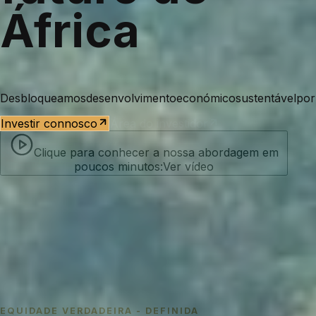
África
Desbloqueamos
desenvolvimento
económico
sustentável
por
Investir connosco
Área do investidor
Clique para conhecer a nossa abordagem em
poucos minutos:
Ver vídeo
Cadeia de abastecimento
Financiamento de projetos
PME africanas
EQUIDADE VERDADEIRA - DEFINIDA