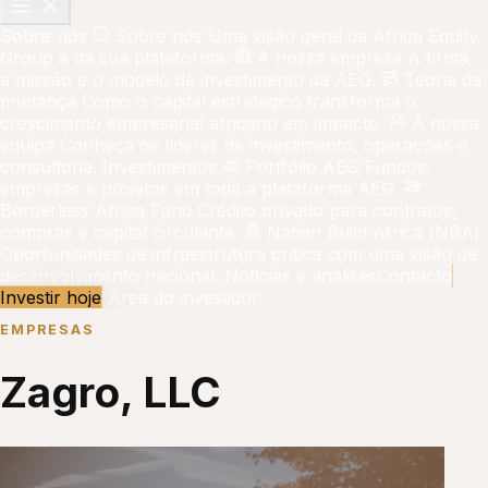
Sobre nós
Sobre nós
Uma visão geral da Africa Equity
Group e da sua plataforma.
A nossa empresa
A firma,
a missão e o modelo de investimento da AEG.
Teoria da
mudança
Como o capital estratégico transforma o
crescimento empresarial africano em impacto.
A nossa
equipa
Conheça os líderes de investimento, operações e
consultoria.
Investimentos
Portfólio AEG
Fundos,
empresas e projetos em toda a plataforma AEG.
Borderless Africa Fund
Crédito privado para contratos,
compras e capital circulante.
Nation Build Africa (NBA)
Oportunidades de infraestrutura crítica com uma visão de
desenvolvimento nacional.
Notícias e análises
Contacto
Investir hoje
Área do investidor
EMPRESAS
Zagro, LLC