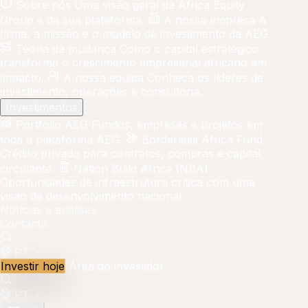
Sobre nós
Uma visão geral da Africa Equity
Group e da sua plataforma.
A nossa empresa
A
firma, a missão e o modelo de investimento da AEG.
Teoria da mudança
Como o capital estratégico
transforma o crescimento empresarial africano em
impacto.
A nossa equipa
Conheça os líderes de
investimento, operações e consultoria.
Investimentos
Portfólio AEG
Fundos, empresas e projetos em
toda a plataforma AEG.
Borderless Africa Fund
Crédito privado para contratos, compras e capital
circulante.
Nation Build Africa (NBA)
Oportunidades de infraestrutura crítica com uma
visão de desenvolvimento nacional.
Notícias e análises
Contacto
PT
Investir hoje
Área do investidor
PT