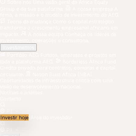
Sobre nós
Uma visão geral da Africa Equity
Group e da sua plataforma.
A nossa empresa
A
firma, a missão e o modelo de investimento da AEG.
Teoria da mudança
Como o capital estratégico
transforma o crescimento empresarial africano em
impacto.
A nossa equipa
Conheça os líderes de
investimento, operações e consultoria.
Investimentos
Portfólio AEG
Fundos, empresas e projetos em
toda a plataforma AEG.
Borderless Africa Fund
Crédito privado para contratos, compras e capital
circulante.
Nation Build Africa (NBA)
Oportunidades de infraestrutura crítica com uma
visão de desenvolvimento nacional.
Notícias e análises
Contacto
PT
Investir hoje
Área do investidor
PT