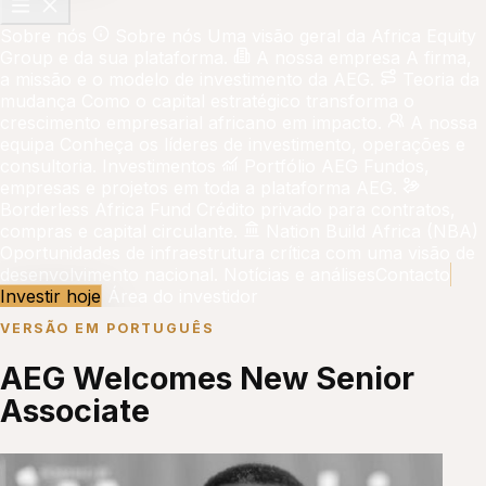
Sobre nós
Sobre nós
Uma visão geral da Africa Equity
Group e da sua plataforma.
A nossa empresa
A firma,
a missão e o modelo de investimento da AEG.
Teoria da
mudança
Como o capital estratégico transforma o
crescimento empresarial africano em impacto.
A nossa
equipa
Conheça os líderes de investimento, operações e
consultoria.
Investimentos
Portfólio AEG
Fundos,
empresas e projetos em toda a plataforma AEG.
Borderless Africa Fund
Crédito privado para contratos,
compras e capital circulante.
Nation Build Africa (NBA)
Oportunidades de infraestrutura crítica com uma visão de
desenvolvimento nacional.
Notícias e análises
Contacto
Investir hoje
Área do investidor
VERSÃO EM PORTUGUÊS
AEG Welcomes New Senior
Associate