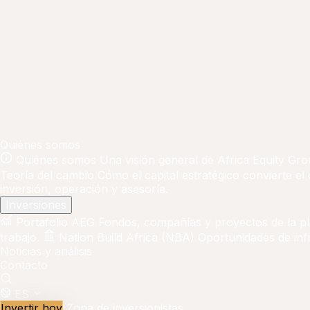
Quiénes somos
Quiénes somos
Una visión general de Africa Equity Gro
Teoría del cambio
Cómo el capital estratégico convierte el
inversión, operación y asesoría.
Inversiones
Portafolio AEG
Fondos, compañías y proyectos de la p
trabajo.
Nation Build Africa (NBA)
Oportunidades de infr
Noticias y análisis
Contacto
ES
Invertir hoy
Zona de inversionistas