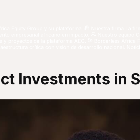
frica Equity Group y su plataforma.
Nuestra firma
La fir
iento empresarial africano en impacto.
Nuestro equipo
C
 y proyectos de la plataforma AEG.
Borderless Africa 
aestructura crítica con visión de desarrollo nacional.
Notici
ct Investments in 