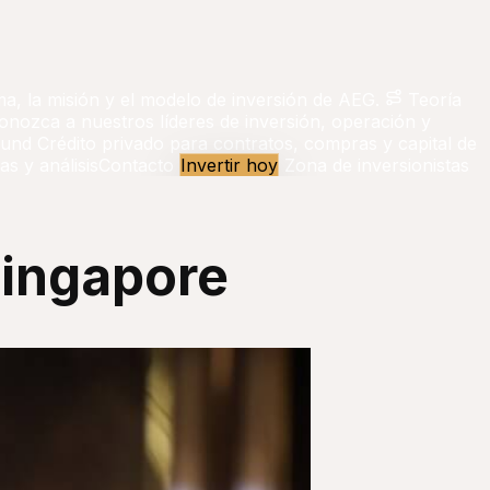
ma, la misión y el modelo de inversión de AEG.
Teoría
onozca a nuestros líderes de inversión, operación y
Fund
Crédito privado para contratos, compras y capital de
as y análisis
Contacto
Invertir hoy
Zona de inversionistas
Singapore