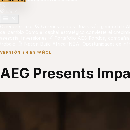
ES
Quiénes somos
Quiénes somos
Una visión general de A
del cambio
Cómo el capital estratégico convierte el crecim
asesoría.
Inversiones
Portafolio AEG
Fondos, compañías
trabajo.
Nation Build Africa (NBA)
Oportunidades de infr
VERSIÓN EN ESPAÑOL
AEG Presents Impa