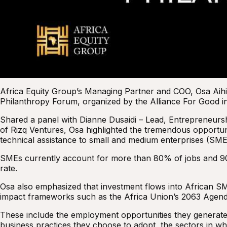
Africa Equity Group’s Managing Partner and COO, Osa Aihie
Philanthropy Forum, organized by the Alliance For Good in
Shared a panel with Dianne Dusaidi – Lead, Entrepreneursh
of Rizq Ventures, Osa highlighted the tremendous opportunit
technical assistance to small and medium enterprises (SME
SMEs currently account for more than 80% of jobs and 90%
rate.
Osa also emphasized that investment flows into African S
impact frameworks such as the Africa Union’s 2063 Agenda
These include the employment opportunities they generate
business practices they choose to adopt, the sectors in 