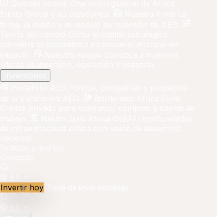
Quiénes somos
Una visión general de Africa
Equity Group y su plataforma.
Nuestra firma
La
firma, la misión y el modelo de inversión de AEG.
Teoría del cambio
Cómo el capital estratégico
convierte el crecimiento empresarial africano en
impacto.
Nuestro equipo
Conozca a nuestros
líderes de inversión, operación y asesoría.
Inversiones
Portafolio AEG
Fondos, compañías y proyectos
de la plataforma AEG.
Borderless Africa Fund
Crédito privado para contratos, compras y capital de
trabajo.
Nation Build Africa (NBA)
Oportunidades
de infraestructura crítica con visión de desarrollo
nacional.
Noticias y análisis
Contacto
ES
Invertir hoy
Zona de inversionistas
ES