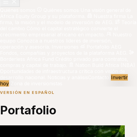
Quiénes somos
Quiénes somos
Una visión general de
Africa Equity Group y su plataforma.
Nuestra firma
La
firma, la misión y el modelo de inversión de AEG.
Teoría
del cambio
Cómo el capital estratégico convierte el
crecimiento empresarial africano en impacto.
Nuestro
equipo
Conozca a nuestros líderes de inversión,
operación y asesoría.
Inversiones
Portafolio AEG
Fondos, compañías y proyectos de la plataforma AEG.
Borderless Africa Fund
Crédito privado para contratos,
compras y capital de trabajo.
Nation Build Africa (NBA)
Oportunidades de infraestructura crítica con visión de
desarrollo nacional.
Noticias y análisis
Contacto
Invertir
hoy
Zona de inversionistas
VERSIÓN EN ESPAÑOL
Portafolio