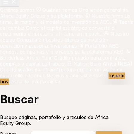
Quiénes somos
Quiénes somos
Una visión general de
Africa Equity Group y su plataforma.
Nuestra firma
La
firma, la misión y el modelo de inversión de AEG.
Teoría
del cambio
Cómo el capital estratégico convierte el
crecimiento empresarial africano en impacto.
Nuestro
equipo
Conozca a nuestros líderes de inversión,
operación y asesoría.
Inversiones
Portafolio AEG
Fondos, compañías y proyectos de la plataforma AEG.
Borderless Africa Fund
Crédito privado para contratos,
compras y capital de trabajo.
Nation Build Africa (NBA)
Oportunidades de infraestructura crítica con visión de
desarrollo nacional.
Noticias y análisis
Contacto
Invertir
hoy
Zona de inversionistas
Buscar
Busque páginas, portafolio y artículos de Africa
Equity Group.