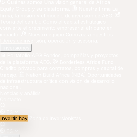
Quiénes somos
Una visión general de Africa
Equity Group y su plataforma.
Nuestra firma
La
firma, la misión y el modelo de inversión de AEG.
Teoría del cambio
Cómo el capital estratégico
convierte el crecimiento empresarial africano en
impacto.
Nuestro equipo
Conozca a nuestros
líderes de inversión, operación y asesoría.
Inversiones
Portafolio AEG
Fondos, compañías y proyectos
de la plataforma AEG.
Borderless Africa Fund
Crédito privado para contratos, compras y capital de
trabajo.
Nation Build Africa (NBA)
Oportunidades
de infraestructura crítica con visión de desarrollo
nacional.
Noticias y análisis
Contacto
ES
Invertir hoy
Zona de inversionistas
ES