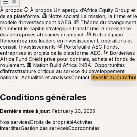
À propos
À propos
Un aperçu d’Africa Equity Group et
de sa plateforme.
Notre société
La mission, la firme et le
modèle d’investissement d’AEG.
Théorie du changement
Comment le capital stratégique transforme la croissance
des entreprises africaines en impact.
Notre équipe
Rencontrez nos leaders en investissement, opérations et
conseil.
Investissements
Portefeuille AEG
Fonds,
entreprises et projets de la plateforme AEG.
Borderless
Africa Fund
Crédit privé pour contrats, achats et fonds de
roulement.
Nation Build Africa (NBA)
Opportunités
d’infrastructure critique au service du développement
national.
Actualités et analyses
Contact
Investir aujourd’hui
Espace investisseur
Conditions générales
Dernière mise à jour:
February 20, 2025
Nos services
Droits de propriété
Activités
interdites
Gestion des services
Coordonnées